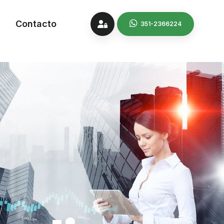
Contacto
351-2366224