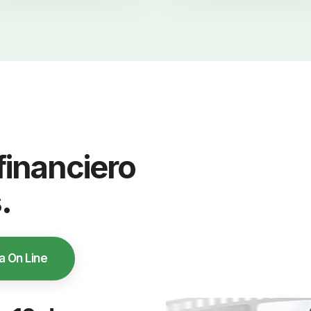
financiero
.
a On Line