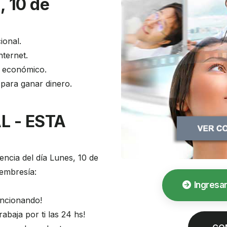
, 10 de
ional.
nternet.
o económico.
 para ganar dinero.
L - ESTA
encia del día Lunes, 10 de
membresía:
Ingresar
uncionando!
abaja por ti las 24 hs!