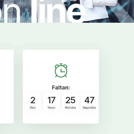
on
line
Faltan:
2
17
25
46
Días
Horas
Minutos
Segundos