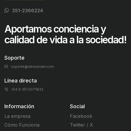
351-2366224
Aportamos conciencia y
calidad de vida a la sociedad!
Soporte
soporte@destander.com
Línea directa
+54 9 351 5071832
Información
Social
La empresa
Facebook
Cómo Funciona
Twitter / X