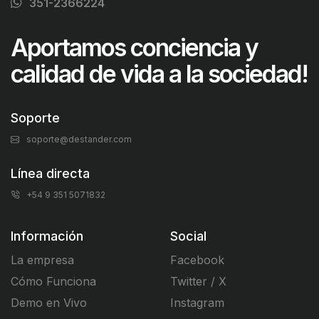
351-2366224
Aportamos conciencia y
calidad de vida a la sociedad!
Soporte
soporte@destander.com
Línea directa
+54 9 351 5071832
Información
Social
La empresa
Facebook
Cómo Funciona
Twitter / X
Demo en Vivo
Instagram